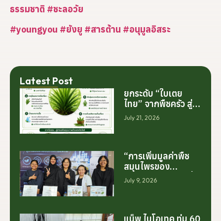
ธรรมชาติ
#ชะลอวัย
#youngyou
#ยังยู
#สารต้าน
#อนุมูลอิสระ
Latest Post
ยกระดับ “ใบเตย
ไทย” จากพืชครัว สู่
สารสกัดมูลค่าสูง
July 21, 2026
ระดับโลก
“การเพิ่มมูลค่าพืช
สมุนไพรของ
ประเทศไทย ไม่ได้เริ่ม
July 9, 2026
ต้นจากการสร้าง
โรงงานเพียงอย่าง
เดียว แต่เริ่มต้นจาก
การสร้างระบบความ
แน็พ ไบโอเทค ทุ่ม 60