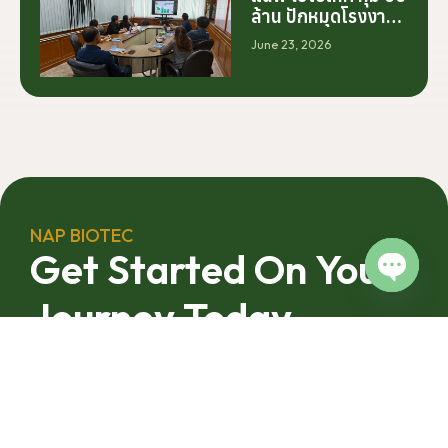
ร่วมมือระหว่างนัก
ล้าน ปักหมุดโรงงาน
วิจัย มหาวิทยาลัย
นครศรีฯ จับมือ
June 23, 2026
ภาคอุตสาหกรรม
มทร.ศรีวิชัย ยกระดับ
และเกษตรกร เพื่อให้
กระท่อมต้นน้ำ รับซื้อ
ผลงานวิจัยสามารถ
วันละ 17.5 ตัน
ต่อยอดไปสู่การใช้
ประโยชน์เชิง
อุตสาหกรรมได้อย่าง
เป็นรูปธรรม เราเชื่อ
ว่าความร่วมมือ
ลักษณะนี้คือรากฐาน
NAP BIOTEC
สำคัญของการยก
Get Started On Your
ระดับอุตสาหกรรมพืช
สมุนไพรไทยในระยะ
Open c
Journey Today
ยาว”
From your first enquiry to finished, export-ready product
NAP Biotec
andles every step. Reach out today and let’s build
something together.