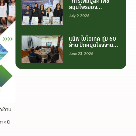
“การเพิ่มมูลค่าพืช
สมุนไพรของ
ประเทศไทย ไม่ได้เริ่ม
July 9, 2026
ต้นจากการสร้าง
โรงงานเพียงอย่าง
เดียว แต่เริ่มต้นจาก
แน็พ ไบโอเทค ทุ่ม 60
การสร้างระบบความ
ล้าน ปักหมุดโรงงาน
ร่วมมือระหว่างนักวิจัย
นครศรีฯ จับมือ
มหาวิทยาลัย ภาค
June 23, 2026
มทร.ศรีวิชัย ยกระดับ
อุตสาหกรรม และ
กระท่อมต้นน้ำ รับซื้อวัน
เกษตรกร เพื่อให้ผล
ละ 17.5 ตัน
งานวิจัยสามารถต่อย
อดไปสู่การใช้ประโยชน์
เชิงอุตสาหกรรมได้
อย่างเป็นรูปธรรม เรา
เชื่อว่าความร่วมมือ
ลักษณะนี้คือรากฐาน
สำคัญของการยกระดับ
ณ์ด้าน
อุตสาหกรรมพืช
สมุนไพรไทยในระยะ
กาศนี
ยาว”