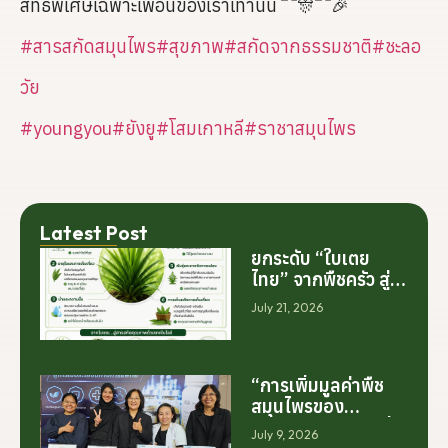
สิทธิพิเศษเฉพาะเพื่อนของเราเท่านั้น
#สารสกัดสมุนไพร
#สุขภาพ
#สกัดจากธรรมชาติ
#ชะลอ
วัย
#youngyou
#ยังยู
#โสมเกาหลี
#ราชาสมุนไพร
Latest Post
ยกระดับ “ใบเตย
ไทย” จากพืชครัว สู่
สารสกัดมูลค่าสูง
July 21, 2026
ระดับโลก
“การเพิ่มมูลค่าพืช
สมุนไพรของ
ประเทศไทย ไม่ได้เริ่ม
July 9, 2026