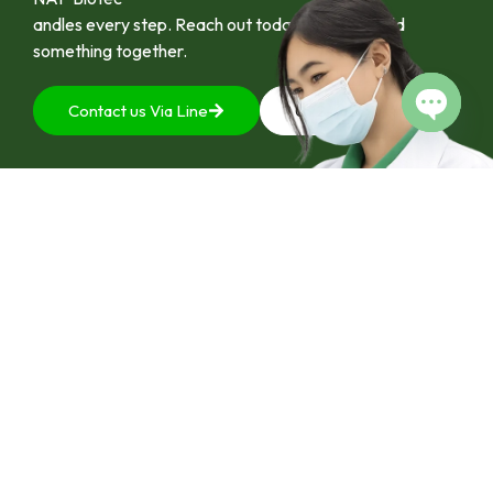
andles every step. Reach out today and let’s build
something together.
Contact us Via Line
092-4128444
Open c