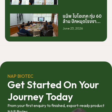
ต้นจากการสร้าง
โรงงานเพียงอย่าง
เดียว แต่เริ่มต้นจาก
การสร้างระบบความ
แน็พ ไบโอเทค ทุ่ม 60
ร่วมมือระหว่างนัก
ล้าน ปักหมุดโรงงาน
วิจัย มหาวิทยาลัย
นครศรีฯ จับมือ
June 23, 2026
ภาคอุตสาหกรรม
มทร.ศรีวิชัย ยกระดับ
และเกษตรกร เพื่อให้
กระท่อมต้นน้ำ รับซื้อ
ผลงานวิจัยสามารถ
วันละ 17.5 ตัน
ต่อยอดไปสู่การใช้
ประโยชน์เชิง
อุตสาหกรรมได้อย่าง
เป็นรูปธรรม เราเชื่อ
ว่าความร่วมมือ
ลักษณะนี้คือรากฐาน
NAP BIOTEC
สำคัญของการยก
Get Started On Your
ระดับอุตสาหกรรมพืช
สมุนไพรไทยในระยะ
Journey Today
ยาว”
From your first enquiry to finished, export-ready product
NAP Biotec