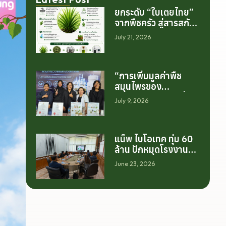
ยกระดับ “ใบเตยไทย”
จากพืชครัว สู่สารสกัด
มูลค่าสูงระดับโลก
July 21, 2026
“การเพิ่มมูลค่าพืช
สมุนไพรของ
ประเทศไทย ไม่ได้เริ่ม
July 9, 2026
ต้นจากการสร้าง
โรงงานเพียงอย่าง
เดียว แต่เริ่มต้นจาก
แน็พ ไบโอเทค ทุ่ม 60
การสร้างระบบความ
ล้าน ปักหมุดโรงงาน
ร่วมมือระหว่างนักวิจัย
นครศรีฯ จับมือ
มหาวิทยาลัย ภาค
June 23, 2026
มทร.ศรีวิชัย ยกระดับ
อุตสาหกรรม และ
กระท่อมต้นน้ำ รับซื้อวัน
เกษตรกร เพื่อให้ผล
ละ 17.5 ตัน
งานวิจัยสามารถต่อย
อดไปสู่การใช้ประโยชน์
เชิงอุตสาหกรรมได้
อย่างเป็นรูปธรรม เรา