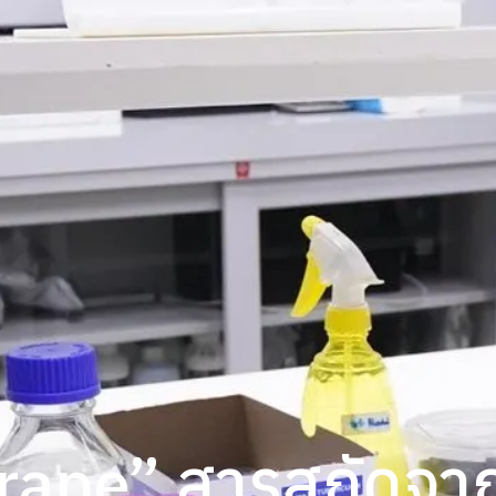
rape” สารสกัดจาก