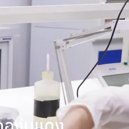
องุ่นแดง