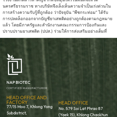
นครศรีธรรมราช ทางบริษัทจึงเล็งเห็นความจำเป็นเร่งด่วนใน
การสร้างความรับรู้ที่ถูกต้อง ว่าปัจจุบัน “พืชกระท่อม” ได้รับ
การปลดล็อกออกจากบัญชียาเสพติดอย่างถูกต้องตามกฎหมาย
แล้ว โดยมีภาครัฐและสำนักงานคณะกรรมการป้องกันและ
ปราบปรามยาเสพติด (ปปส.) ร่วมให้การส่งเสริมอย่างเต็มที่
NAP BIOTEC
CERTIFIED MANUFACTURER
HEAD OFFICE AND
FACTORY
HEAD OFFICE
77/15 Moo 7, Khlong Yong
No. 579 Soi Lat Phrao 87
Subdistrict,
(Yaek 15), Khlong Chaokhun