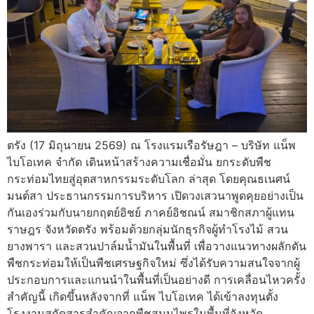
ตรัง (17 มิถุนายน 2569) ณ โรงแรมเรือรัษฎา – บริษัท แน็พ
ไบโอเทค จำกัด เดินหน้าสร้างความเชื่อมั่น ยกระดับพืช
กระท่อมไทยสู่อุตสาหกรรมระดับโลก ล่าสุด โดยคุณธเนศน์
มนต์สา ประธานกรรมการบริหาร เปิดวงเสวนาพูดคุยอย่างเป็น
กันเองร่วมกับนายกฤตย์อิชย์ ภาคย์อิชณน์ สมาชิกสภาผู้แทน
ราษฎร จังหวัดตรัง พร้อมด้วยกลุ่มนักธุรกิจผู้ทำโรงไม้ สวน
ยางพารา และสวนปาล์มน้ำมันในพื้นที่ เพื่อวางแนวทางผลักดัน
พืชกระท่อมให้เป็นพืชเศรษฐกิจใหม่ ซึ่งได้รับความสนใจจากผู้
ประกอบการและแกนนำในพื้นที่เป็นอย่างดี การเคลื่อนไหวครั้ง
สำคัญนี้ เกิดขึ้นหลังจากที่ แน็พ ไบโอเทค ได้เข้าลงทุนตั้ง
โรงงานสกัดสารสำคัญจากพืชสมุนไพรในพื้นที่จังหวัด