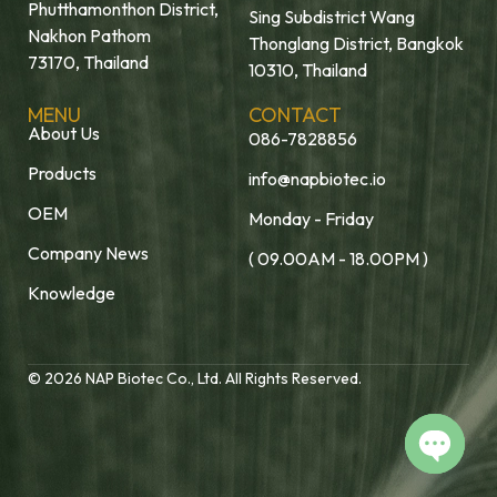
Phutthamonthon District,
Sing Subdistrict Wang
Nakhon Pathom
Thonglang District, Bangkok
73170, Thailand
10310, Thailand
MENU
CONTACT
About Us
086-7828856
Products
info@napbiotec.io
OEM
Monday - Friday
Company News
( 09.00AM - 18.00PM )
Knowledge
© 2026 NAP Biotec Co., Ltd. All Rights Reserved.
Open c