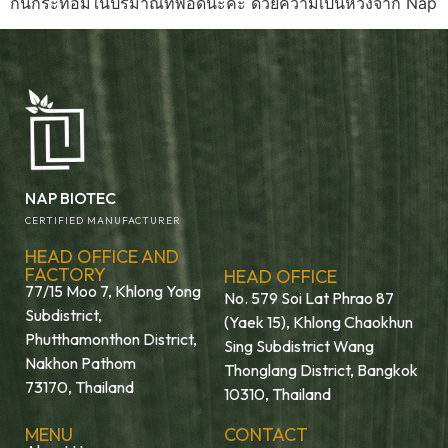
กินกระท่อมในปริมาณที่พอดีนะคะ ด้วยความเป็นห่วงจาก Nap
NAP BIOTEC
CERTIFIED MANUFACTURER
HEAD OFFICE AND
FACTORY
HEAD OFFICE
77/15 Moo 7, Khlong Yong
No. 579 Soi Lat Phrao 87
Subdistrict,
(Yaek 15), Khlong Chaokhun
Phutthamonthon District,
Sing Subdistrict Wang
Nakhon Pathom
Thonglang District, Bangkok
73170, Thailand
10310, Thailand
MENU
CONTACT