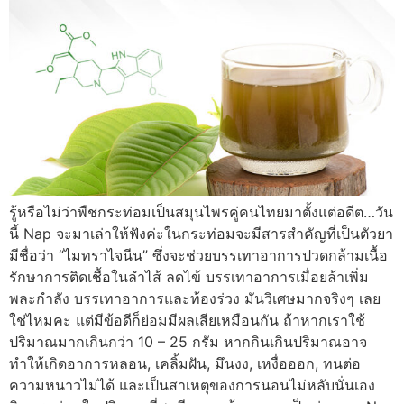
รู้หรือไม่ว่าพืชกระท่อมเป็นสมุนไพรคู่คนไทยมาตั้งแต่อดีต…วัน
นี้ Nap จะมาเล่าให้ฟังค่ะในกระท่อมจะมีสารสำคัญที่เป็นตัวยา
มีชื่อว่า “ไมทราไจนีน” ซึ่งจะช่วยบรรเทาอาการปวดกล้ามเนื้อ
รักษาการติดเชื้อในลำไส้ ลดไข้ บรรเทาอาการเมื่อยล้าเพิ่ม
พละกำลัง บรรเทาอาการและท้องร่วง มันวิเศษมากจริงๆ เลย
ใช่ไหมคะ แต่มีข้อดีก็ย่อมมีผลเสียเหมือนกัน ถ้าหากเราใช้
ปริมาณมากเกินกว่า 10 – 25 กรัม หากกินเกินปริมาณอาจ
ทำให้เกิดอาการหลอน, เคลิ้มฝัน, มึนงง, เหงื่อออก, ทนต่อ
ความหนาวไม่ได้ และเป็นสาเหตุของการนอนไม่หลับนั่นเอง