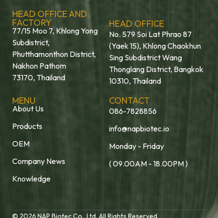
HEAD OFFICE AND
FACTORY
HEAD OFFICE
77/15 Moo 7, Khlong Yong
No. 579 Soi Lat Phrao 87
Subdistrict,
(Yaek 15), Khlong Chaokhun
Phutthamonthon District,
Sing Subdistrict Wang
Nakhon Pathom
Thonglang District, Bangkok
73170, Thailand
10310, Thailand
MENU
CONTACT
About Us
086-7828856
Products
info@napbiotec.io
OEM
Monday - Friday
Company News
( 09.00AM - 18.00PM )
Knowledge
© 2026 NAP Biotec Co., Ltd. All Rights Reserved.