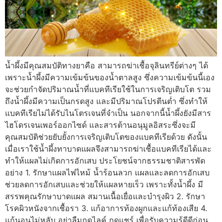
น้ำผึ้งมีคุณสมบัติทางยาคือ สามารถฆ่าเชื้อจุลินทรีย์ต่างๆ ได้
เพราะน้ำผึ้งมีความเข้มข้นของน้ำตาลสูง ซึ่งความเข้มข้นนี้เอง
จะช่วยกำจัดปริมาณน้ำที่แบคทีเรียใช้ในการเจริญเติบโต รวม
ถึงน้ำผึ้งมีความเป็นกรดสูง และมีปริมาณโปรตีนต่ำ ซึ่งทำให้
แบคทีเรียไม่ได้รับไนโตรเจนที่จำเป็น นอกจากนี้น้ำผึ้งยังมีสาร
ไฮโดรเจนเพอร์ออกไซด์ และสารต้านอนุมูลอิสระซึ่งจะมี
คุณสมบัติช่วยยับยั้งการเจริญเติบโตของแบคทีเรียด้วย ดังนั้น
เมื่อเราใช้น้ำผึ้งทาบาดแผลจึงสามารถฆ่าเชื้อแบคทีเรียได้และ
ทำให้แผลไม่เกิดการอักเสบ ประโยชน์จากธรรมชาติสารพัด
อย่าง 1. รักษาแผลไฟไหม้ น้ำร้อนลวก แผลและลดการอักเสบ
ช่วยลดการอักเสบและช่วยให้แผลหายเร็ว เพราะทั้งน้ำผึ้ง มี
สรรพคุณรักษาบาดแผล สมานเนื้อเยื่อและบำรุงผิว 2. รักษา
โรคผิวหนังจากเชื้อรา 3. แก้อาการท้องผูกและแก้ท้องเสีย 4.
แก้นอนไม่หลับ อย่าลืมกดไลค์ กดแชร์ เพื่อรับความรู้ดีดีก่อน