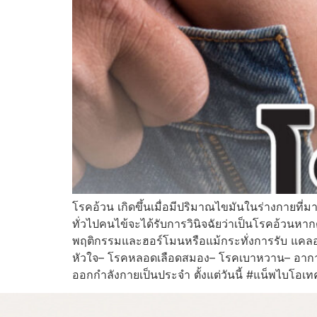
โรคอ้วน เกิดขึ้นเมื่อมีปริมาณไขมันในร่างกายที
ทั่วไปคนไข้จะได้รับการวินิจฉัยว่าเป็นโรคอ้วนหา
พฤติกรรมและฮอร์โมนหรือแม้กระทั่งการรับ แคลอรี
หัวใจ– โรคหลอดเลือดสมอง– โรคเบาหวาน– อาการหย
ออกกำลังกายเป็นประจำ ตั้งแต่วันนี้ #แน็พไ