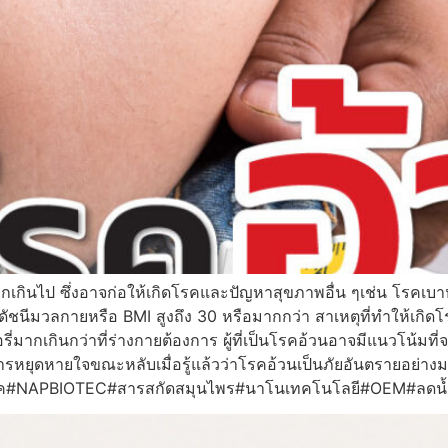
่มากเกินไป ซึ่งอาจก่อให้เกิดโรคและปัญหาสุขภาพอื่น ๆเช่น โรค
กดัชนีมวลกายหรือ BMI สูงถึง 30 หรือมากกว่า สาเหตุที่ทำให้เกิ
่มากเกินกว่าที่ร่างกายต้องการ ผู้ที่เป็นโรคอ้วนอาจมีแนวโน้มท
ุดหายใจขณะหลับเมื่อรู้แล้วว่าโรคอ้วนเป็นภัยอันตรายอย่างมา
บโอเทค#NAPBIOTEC#สารสกัดสมุนไพร#นาโนเทคโนโลยี#OEM#ลดน