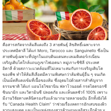
คือสารสกัดจากส้มสีแดงถึง 3 สายพันธุ์ ลิขสิทธิ์เฉพาะจาก
ประเทศอิตาลี ได้แก่ Moro, Tarocco และ Sanguinello ซึ่งเป็น
สายพันธุ์เฉพาะที่ปลูกในแถบดินแดนทะเลเมดิเตอร์เรเนี่ยน
เจริญเติบโตใกล้แถบภูเขาไฟเอตนา หมู่เกาะซิซิลี ประเทศ
อิตาลี ด้วยสภาวะแวดล้อมที่ไม่เหมาะสมกับการเจริญเติบโต
ของพืช ทำให้ส้มสีเลือดมีความพิเศษกว่าส้มพันธุ์อื่น ๆ จนเกิด
เป็นเม็ดสีแดงเข้มที่เนื้อของส้ม ซึ่งอุดมไปด้วยสารสำคัญจาก
ธรรมชาติ ได้แก่ แอนโธไซยานิน ฟลาโวนอยด์ กรดไฮดรอกซี
ซินนามิก และวิตามินซี ปลอดภัย และเห็นผลชัวร์ 100% เพราะ
มีงานวิจัยทางคลินิครองรับแล้วมากมายหลายฉบับ อีกทั้งยังได้
รับ “Canada Health Claim” ว่าช่วยเรื่องลดการอักเสบของผิว
จากแสงแดด และเป็นแหล่งของสารต้านอนุมูลอิสระอีกด้วย v