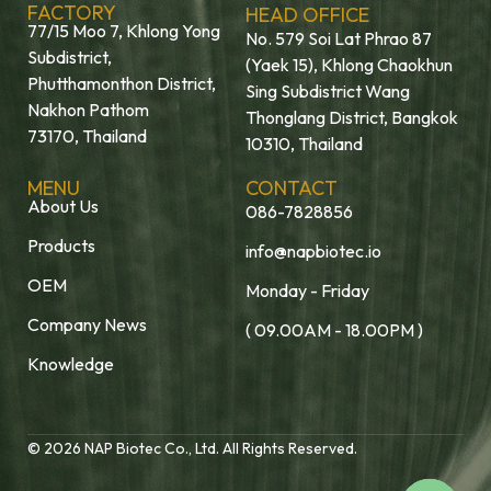
FACTORY
HEAD OFFICE
77/15 Moo 7, Khlong Yong
No. 579 Soi Lat Phrao 87
Subdistrict,
(Yaek 15), Khlong Chaokhun
Phutthamonthon District,
Sing Subdistrict Wang
Nakhon Pathom
Thonglang District, Bangkok
73170, Thailand
10310, Thailand
MENU
CONTACT
About Us
086-7828856
Products
info@napbiotec.io
OEM
Monday - Friday
Company News
( 09.00AM - 18.00PM )
Knowledge
© 2026 NAP Biotec Co., Ltd. All Rights Reserved.