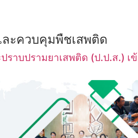
UT US
OEM SERVICE
PRODUCTS
BLOG
ละควบคุมพืชเสพติด
ราบปรามยาเสพติด (ป.ป.ส.) เข้า