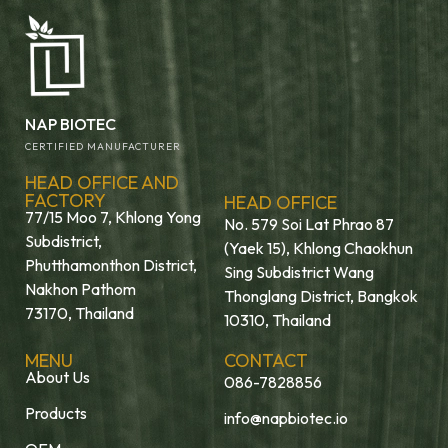
NAP BIOTEC
CERTIFIED MANUFACTURER
HEAD OFFICE AND
FACTORY
HEAD OFFICE
77/15 Moo 7, Khlong Yong
No. 579 Soi Lat Phrao 87
Subdistrict,
(Yaek 15), Khlong Chaokhun
Phutthamonthon District,
Sing Subdistrict Wang
Nakhon Pathom
Thonglang District, Bangkok
73170, Thailand
10310, Thailand
MENU
CONTACT
About Us
086-7828856
Products
info@napbiotec.io