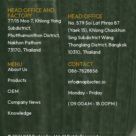
HEAD OFFICE AND
FACTORY
HEAD OFFICE
77/15 Moo 7, Khlong Yong
No. 579 Soi Lat Phrao 87
Subdistrict,
(Yaek 15), Khlong Chaokhun
Phutthamonthon District,
Sing Subdistrict Wang
Nakhon Pathom
Thonglang District, Bangkok
73170, Thailand
10310, Thailand
MENU
CONTACT
About Us
086-7828856
Products
info@napbiotec.io
OEM
Monday - Friday
Company News
( 09.00AM - 18.00PM )
Knowledge