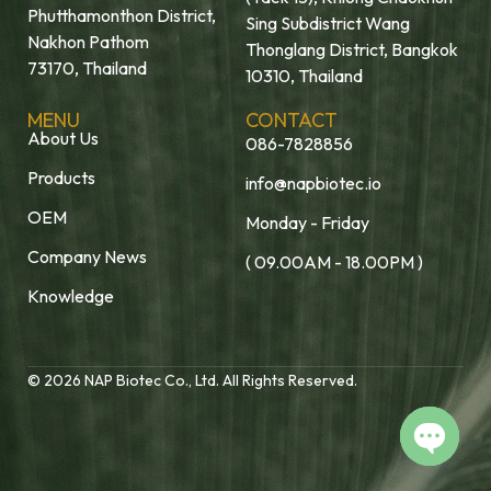
Phutthamonthon District,
Sing Subdistrict Wang
Nakhon Pathom
Thonglang District, Bangkok
73170, Thailand
10310, Thailand
MENU
CONTACT
About Us
086-7828856
Products
info@napbiotec.io
OEM
Monday - Friday
Company News
( 09.00AM - 18.00PM )
Knowledge
© 2026 NAP Biotec Co., Ltd. All Rights Reserved.
Open c