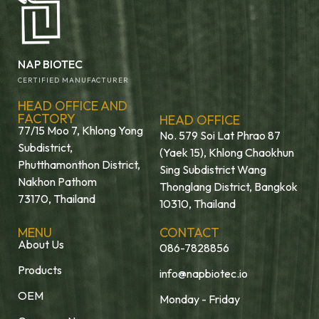
NAP BIOTEC
CERTIFIED MANUFACTURER
HEAD OFFICE AND
FACTORY
HEAD OFFICE
77/15 Moo 7, Khlong Yong
No. 579 Soi Lat Phrao 87
Subdistrict,
(Yaek 15), Khlong Chaokhun
Phutthamonthon District,
Sing Subdistrict Wang
Nakhon Pathom
Thonglang District, Bangkok
73170, Thailand
10310, Thailand
MENU
CONTACT
About Us
086-7828856
Products
info@napbiotec.io
OEM
Monday - Friday