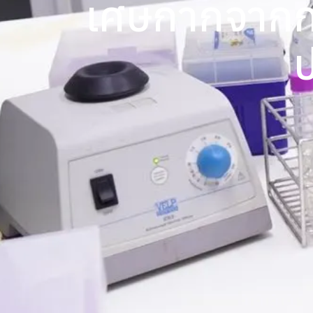
เศษกากจากก
ป