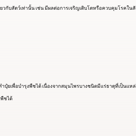
เกี่ยวกับสัตว์เท่านั้น เช่น มีผลต่อการเจริญเติบโตหรือควบคุมโรคในสั
ปุ๋ยเพื่อบํารุงพืชได้ เนื่องจากสมุนไพรบางชนิดมีแร่ธาตุที่เป็นแหล
พืชได้