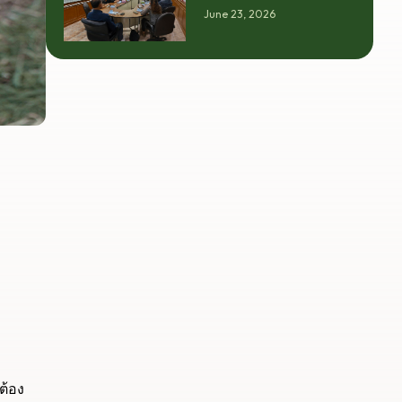
นครศรีฯ จับมือ
มหาวิทยาลัย ภาค
June 23, 2026
มทร.ศรีวิชัย ยกระดับ
อุตสาหกรรม และ
กระท่อมต้นน้ำ รับซื้อวัน
เกษตรกร เพื่อให้ผล
ละ 17.5 ตัน
งานวิจัยสามารถต่อย
อดไปสู่การใช้ประโยชน์
เชิงอุตสาหกรรมได้
อย่างเป็นรูปธรรม เรา
เชื่อว่าความร่วมมือ
ลักษณะนี้คือรากฐาน
สำคัญของการยกระดับ
อุตสาหกรรมพืช
สมุนไพรไทยในระยะ
ยาว”
ต้อง