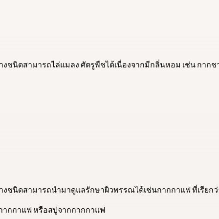
ชนิดสามารถไล่แมลง ศัตรูพืชได้เนื่องจากมีกลิ่นหอม เช่น กากช
งชนิดสามารถนํามาดูแลรักษาผิวพรรณได้เช่นกากกาแฟ ที่เรียกว
กกากกาแฟ หรือสบู่จากกากกาแฟ