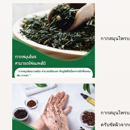
กากสมุนไพรบาง
กากสมุนไพรบา
ครับขัดผิวจา