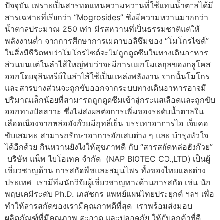
ปัจจุบัน เพราะเป็นสารทดแทนความหวานที่ใช้แทนน้ำตาลได้มี
สารเฉพาะที่เรียกว่า “Mogrosides” ซึ่งมีความหวานมากกว่า
น้ำตาลประมาณ 250 เท่า มีรสหวานที่เป็นธรรมชาติแต่ให้
พลังงานต่ำ จากการศึกษาการเมตาบอลิซึมของ “โมโกรไซด์”
ในสิ่งมีชีวิตพบว่าโมโกรไซด์จะไม่ถูกดูดซึมในทางเดินอาหาร
ส่วนบนแต่ในลำไส้ใหญ่พบว่าจะมีการแยกโมเลกุลของกลูโคส
ออกโดยจุลินทรีย์ในลำไส้ใช้เป็นแหล่งพลังงาน จากนั้นโมโกร
และสารบางส่วนจะถูกขับออกจากระบบทางเดินอาหารอาจมี
ปริมาณเล็กน้อยที่สามารถถูกดูดซึมเข้าสู่กระแสเลือดและถูกขับ
ออกทางปัสสาวะ ซึ่งไม่ส่งผลต่อการเพิ่มของระดับน้ำตาลใน
เลือดเนื่องจากหล่อฮังก๊วยมีฤทธิ์เย็น บรรเทาอาการไอ เจ็บคอ
ขับเสมหะ สามารถรักษาอาการอักเสบต่าง ๆ และ บำรุงหัวใจ
ได้อีกด้วย กินหวานยังไงให้สุขภาพดี กับ “สารสกัดหล่อฮังก๊วย”
️บริษัท แน็พ ไบโอเทค จำกัด (NAP BIOTEC CO.,LTD) เป็นผู้
เชี่ยวชาญด้าน การสกัดพืชและสมุนไพร ทั้งของไทยและต่าง
ประเทศ เรามีทีมนักวิจัยผู้เชี่ยวชาญทางด้านการสกัด เช่น นัก
พฤษเคมีระดับ Ph.D. เภสัชกร แพทย์แผนไทยประยุกต์ ฯลฯ เพื่อ
ทำให้สารสกัดของเรามีคุณภาพดีที่สุด เราพร้อมส่งมอบ
ผลิตภัณฑ์ที่มีคุณภาพ สะอาด และปลอดภัย ให้กับลูกค้าที่ดี