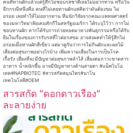
คนที่ทานผักแล้วแต่รู้สึกไม่ชอบรสชาติเลยไม่อยากทาน หรือใน
อีกกรณีหนึ่งคือ คนที่ไม่เคยทานผักแต่คิดว่ามันต้องขม ไม่
อร่อย เลยทำให้ไม่อยากทาน ทีมนักวิจัยจากคณะแพทยศาสตร์
ของมหาวิทยาลัยเคนทักกีในสหรัฐอเมริกา ได้ระบุไว้ว่า การไม่
ชอบทานผัก หากได้รับการถ่ายทอดมาทางพันธุกรรมหรือได้รับ
ยีนในเรื่องของการรับรสที่ไวต่อรสขม อาจส่งผลทำให้รู้สึกไม่
อร่อยเมื่อทานผักสีเขียว แต่มาดูกันว่าการไม่กินผักและผลไม้
เสี่ยงต่อสุขภาพอย่างไรบ้าง เพิ่มความเสี่ยงในการเป็นโรค
เรื้อรัง เสี่ยงที่จะมีปัญหาต่อสุขภาพลำไส้ เสี่ยงต่อภาวะขาดสาร
อาหาร น้ำหนักขึ้น อาจมีปัญหาทางด้านสายตา #แน็พไบโอ
เทค#NAPBIOTEC #สารสกัดสมุนไพร#นาโน
เทคโนโลยี#OEM
สารสกัด “ดอกดาวเรือง”
ละลายง่าย