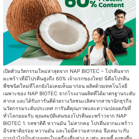
เปิดตัวนวัตกรรมใหม่ล่าสุดจาก NAP BIOTEC – โปรตีนจาก
มะพร้าวที่มีโปรตีนสูงถึง 60% เจ้าแรกของไทย! นี่คือโปรตีน
พืชชนิดใหม่ที่โลกยังไม่เคยเห็นมาก่อน ผลิตด้วยเทคโนโลยี
เฉพาะของ NAP BIOTEC จากโรงงานผลิตที่ได้มาตรฐานระดับ
สากล และได้รับการันตีด้วยรางวัลชนะเลิศจากสาขานักธุรกิจ
นวัตกรรมระดับประเทศ การันตีคุณภาพและความปลอดภัยที่
ทั่วโลกยอมรับ คุณสมบัติเด่นของโปรตีนมะพร้าวจาก NAP
BIOTEC 1. รสชาติดี หวานมัน ไม่สากคอ โปรตีนจากมะพร้าว
มีรสชาติอร่อย หวานมัน และไม่มีความสากคอ จึงเหมาะกับ
การนำไปเป็นส่วนผสมในเครื่องดื่มต่าง ๆ เช่น สมูทตี้ ผงชงดื่ม