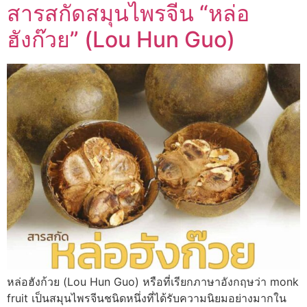
สารสกัดสมุนไพรจีน “หล่อ
ฮังก๊วย” (Lou Hun Guo)
หล่อฮังก้วย (Lou Hun Guo) หรือที่เรียกภาษาอังกฤษว่า monk
fruit เป็นสมุนไพรจีนชนิดหนึ่งที่ได้รับความนิยมอย่างมากใน