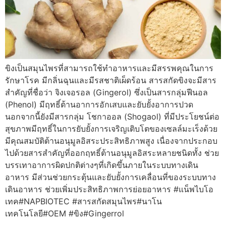
ขิงเป็นสมุนไพรที่สามารถใช้ทำอาหารและมีสรรพคุณในการ
รักษาโรค มีกลิ่นฉุนและมีรสชาติเผ็ดร้อน สารสกัดขิงจะมีสาร
สำคัญที่ชื่อว่า จิงเจอรอล (Gingerol) ซึ่งเป็นสารกลุ่มฟีนอล
(Phenol) มีฤทธิ์ต้านอาการอักเสบและยับยั้งอาการปวด
นอกจากนี้ยังมีสารกลุ่ม โชกาออล (Shogaol) ที่มีประโยชน์ต่อ
สุขภาพมีฤทธิ์ในการยับยั้งการเจริญเติบโตของเซลล์มะเร็งด้วย
มีคุณสมบัติต้านอนุมูลอิสระประสิทธิภาพสูง เนื่องจากประกอบ
ไปด้วยสารสำคัญที่ออกฤทธิ์ต้านอนุมูลอิสระหลายชนิดทั้ง ช่วย
บรรเทาอาการผิดปกติต่างๆที่เกิดขึ้นภายในระบบทางเดิน
อาหาร มีส่วนช่วยกระตุ้นและยับยั้งการเคลื่อนที่ของระบบทาง
เดินอาหาร ช่วยเพิ่มประสิทธิภาพการย่อยอาหาร #แน็พไบโอ
เทค#NAPBIOTEC #สารสกัดสมุนไพร#นาโน
เทคโนโลยี#OEM #ขิง#Gingerrol