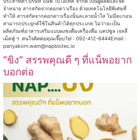
ประสาทตา.บริษัท แน็พ ไบโอเทค จำกัด เป็นผู้ผลิตและจัด
จำหน่าย สารสกัดจากดอกดาวเรือง ด้วยเทคโนโลยีพิเศษที่
ทำให้ สารสกัดจากดอกดาวเรืองนั้นละลายน้ำใส ไม่มีตะกอน
สามารถประยุกต์ใช้ในสินค้าได้ทุกประเภท ไม่ว่าจะเป็น
ผลิตภัณฑ์อาหารเสริมแบบผงชงดื่มเครื่องดื่ม แคปซูล เจลลี่
เม็ดฟู่ ฯ .สนใจติดต่อคุณเจี๊ยบTel : 092-412-8444Email :
pariyakorn.wam@napbiotec.io
“ขิง” สรรพคุณดี ๆ ที่แน็พอยาก
บอกต่อ